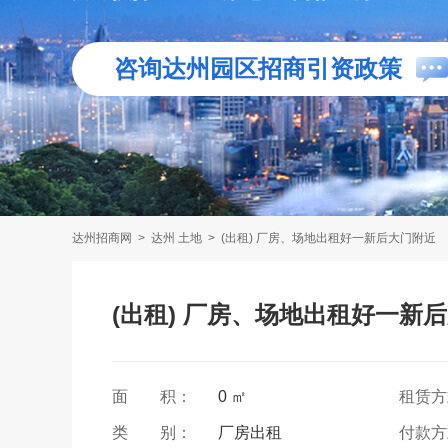
咨询达州园区招商引资政策
达州招商网
>
达州 土地
>
(出租) 厂房、场地出租好一新后大门附近
(出租) 厂房、场地出租好一新
面 积：
0 ㎡
租赁
类 别：
厂房出租
付款