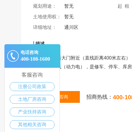
规划用途：
暂无
起 租
土地使用权：
暂无
详细地址：
通川区
|
描述
电话咨询
位于好一新后大门附近（直线距离400米左右）
400-108-1600
磅。通水通电（动力电），是修车、停车、库房
客服咨询
价格面议。​
注册公司政策
招商热线：
400-10
在线咨询
土地厂房咨询
产业扶持咨询
其他相关咨询